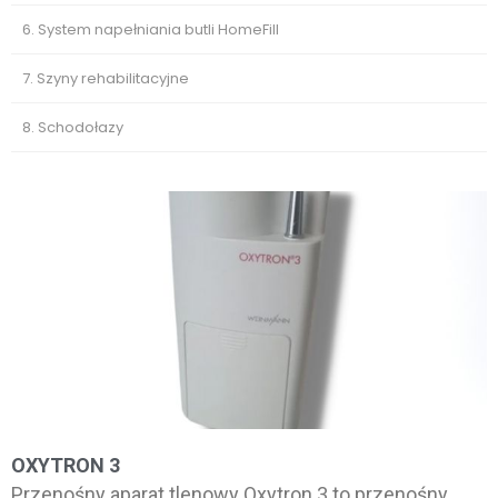
6. System napełniania butli HomeFill
7. Szyny rehabilitacyjne
8. Schodołazy
OXYTRON 3
Przenośny aparat tlenowy Oxytron 3 to przenośny