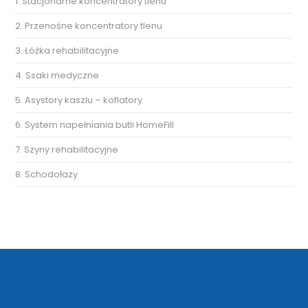
1. Stacjonarne koncentratory tlenu
2. Przenośne koncentratory tlenu
3. Łóżka rehabilitacyjne
4. Ssaki medyczne
5. Asystory kaszlu – koflatory
6. System napełniania butli HomeFill
7. Szyny rehabilitacyjne
8. Schodołazy