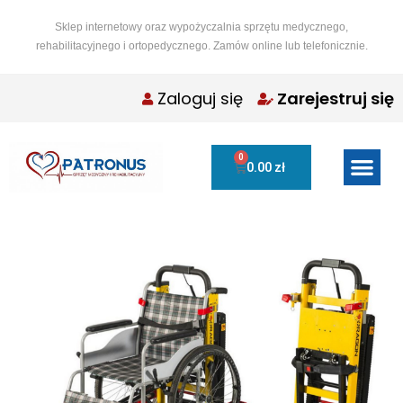
Sklep internetowy oraz wypożyczalnia sprzętu medycznego,
rehabilitacyjnego i ortopedycznego. Zamów online lub telefonicznie.
Zaloguj się
Zarejestruj się
0
0.00
zł